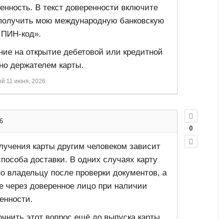
енность. В текст доверенности включите
получить мою международную банковскую
 ПИН-код».
ние на открытие дебетовой или кредитной
но держателем карты.
ый
11 июня, 2026
6
0
лучения карты другим человеком зависит
способа доставки. В одних случаях карту
о владельцу после проверки документов, а
ие через доверенное лицо при наличии
енности.
чнить этот вопрос ещё до выпуска карты.