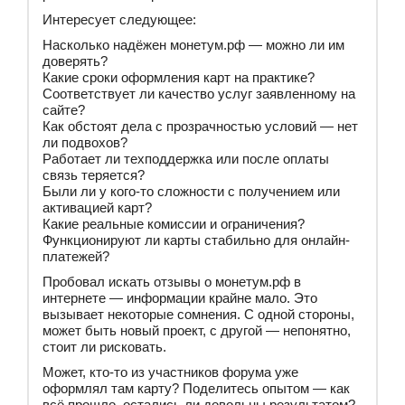
Интересует следующее:
Насколько надёжен монетум.рф — можно ли им
доверять?
Какие сроки оформления карт на практике?
Соответствует ли качество услуг заявленному на
сайте?
Как обстоят дела с прозрачностью условий — нет
ли подвохов?
Работает ли техподдержка или после оплаты
связь теряется?
Были ли у кого-то сложности с получением или
активацией карт?
Какие реальные комиссии и ограничения?
Функционируют ли карты стабильно для онлайн-
платежей?
Пробовал искать отзывы о монетум.рф в
интернете — информации крайне мало. Это
вызывает некоторые сомнения. С одной стороны,
может быть новый проект, с другой — непонятно,
стоит ли рисковать.
Может, кто-то из участников форума уже
оформлял там карту? Поделитесь опытом — как
всё прошло, остались ли довольны результатом?