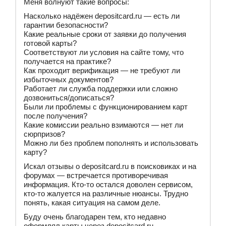
Меня волнуют такие вопросы:
Насколько надёжен depositcard.ru — есть ли
гарантии безопасности?
Какие реальные сроки от заявки до получения
готовой карты?
Соответствуют ли условия на сайте тому, что
получается на практике?
Как проходит верификация — не требуют ли
избыточных документов?
Работает ли служба поддержки или сложно
дозвониться/дописаться?
Были ли проблемы с функционированием карт
после получения?
Какие комиссии реально взимаются — нет ли
сюрпризов?
Можно ли без проблем пополнять и использовать
карту?
Искал отзывы о depositcard.ru в поисковиках и на
форумах — встречается противоречивая
информация. Кто-то остался доволен сервисом,
кто-то жалуется на различные нюансы. Трудно
понять, какая ситуация на самом деле.
Буду очень благодарен тем, кто недавно
оформлял карты через depositcard.ru —